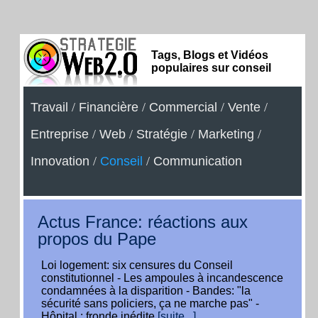
Tags, Blogs et Vidéos
populaires sur conseil
Travail
/
Financière
/
Commercial
/
Vente
/
Entreprise
/
Web
/
Stratégie
/
Marketing
/
Innovation
/
Conseil
/
Communication
Actus France: réactions aux
propos du Pape
Loi logement: six censures du Conseil
constitutionnel - Les ampoules à incandescence
condamnées à la disparition - Bandes: "la
sécurité sans policiers, ça ne marche pas" -
Hôpital : fronde inédite
[suite...]