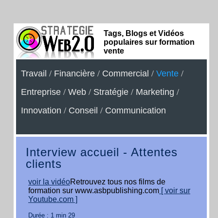
Tags, Blogs et Vidéos
populaires sur formation
vente
Travail
/
Financière
/
Commercial
/
Vente
/
Entreprise
/
Web
/
Stratégie
/
Marketing
/
Innovation
/
Conseil
/
Communication
Interview accueil - Attentes
clients
voir la vidéo
Retrouvez tous nos films de
formation sur www.asbpublishing.com
[ voir sur
Youtube.com ]
Durée : 1 min 29