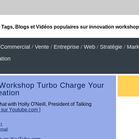
Tags, Blogs et Vidéos populaires sur innovation worksho
/
Commercial
/
Vente
/
Entreprise
/
Web
/
Stratégie
/
Mark
tion
Workshop Turbo Charge Your
eation
hat with Holly O'Neill, President of Talking
r sur Youtube.com ]
31
Gmail