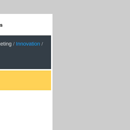
ps
eting
/
Innovation
/