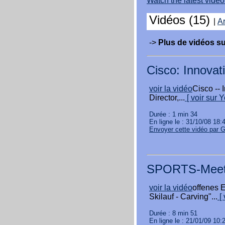
Watch the latest vid
Vidéos (15)
|
Ar
->
Plus de vidéos su
Cisco: Innovat
voir la vidéo
Cisco -- 
Director,...
[ voir sur 
Durée : 1 min 34
En ligne le : 31/10/08 18:
Envoyer cette vidéo par 
SPORTS-Meet
voir la vidéo
offenes 
Skilauf - Carving"...
[ 
Durée : 8 min 51
En ligne le : 21/01/09 10: