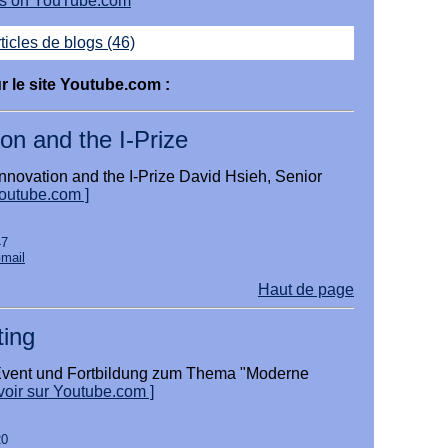
eos on YouTube.com
ticles de blogs (46)
r le site Youtube.com :
ion and the I-Prize
Innovation and the I-Prize David Hsieh, Senior
Youtube.com ]
47
Gmail
Haut de page
ing
Event und Fortbildung zum Thema "Moderne
voir sur Youtube.com ]
20