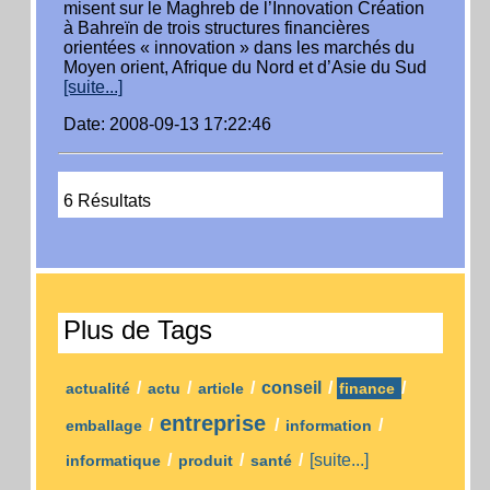
misent sur le Maghreb de l’Innovation Création
à Bahreïn de trois structures financières
orientées « innovation » dans les marchés du
Moyen orient, Afrique du Nord et d’Asie du Sud
[suite...]
Date: 2008-09-13 17:22:46
6 Résultats
Plus de Tags
/
/
/
conseil
/
/
actualité
actu
article
finance
entreprise
/
/
/
emballage
information
/
/
/
[suite...]
informatique
produit
santé