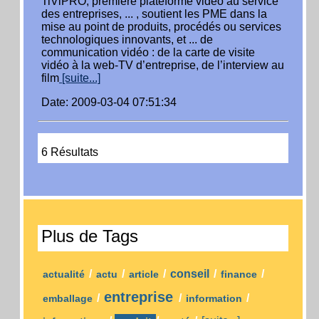
TiViPRO, première plateforme vidéo au service
des entreprises, ... , soutient les PME dans la
mise au point de produits, procédés ou services
technologiques innovants, et ... de
communication vidéo : de la carte de visite
vidéo à la web-TV d’entreprise, de l’interview au
film
[suite...]
Date: 2009-03-04 07:51:34
6 Résultats
Plus de Tags
/
/
/
conseil
/
/
actualité
actu
article
finance
entreprise
/
/
/
emballage
information