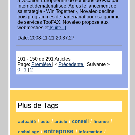
a vocation Europeenne de solutions de Fax par
internet dematerialisee. Apres le lancement de
sa strategie - Win Together -, Novaleo decline
trois programmes de partenariat pour sa gamme
de services TooFAX. Novaleo propose aux
webmestres et
[suite...]
Date: 2008-11-21 20:37:27
101 - 150 de 291 Articles
Page:
Première
| <
Précédente
| Suivante >
0
|
1
|
2
Plus de Tags
/
/
/
conseil
/
/
actualité
actu
article
finance
entreprise
/
/
/
emballage
information